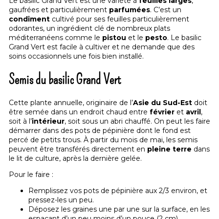
Le
basilic Grand Vert
est une variété à
feuilles larges
,
gaufrées et particulièrement
parfumées
. C’est un
condiment
cultivé pour ses feuilles particulièrement
odorantes, un ingrédient clé de nombreux plats
méditerranéens comme le
pistou
et le
pesto
. Le basilic
Grand Vert est facile à cultiver et ne demande que des
soins occasionnels une fois bien installé.
Semis du basilic Grand Vert
Cette
plante annuelle
, originaire de l’
Asie du Sud-Est
doit
être semée dans un endroit chaud entre
février
et
avril
,
soit à l’
intérieur
, soit sous un abri chauffé. On peut les faire
démarrer dans des
pots de pépinière
dont le fond est
percé de petits trous. À partir du mois de mai, les semis
peuvent être transférés directement en
pleine terre
dans
le lit de culture, après la dernière gelée.
Pour le faire :
Remplissez vos pots de pépinière aux 2/3 environ, et
pressez-les un peu.
Déposez les graines une par une sur la surface, en les
espaçant d’un peu moins d’un pouce (2 cm).