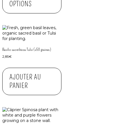
OPTIONS
Basilic sacré bio ou Tulsi (x50 graines)
2,85
€
AJOUTER AU
PANIER