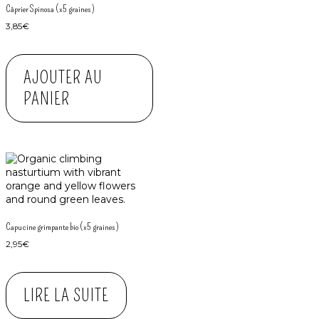
Câprier Spinosa (x5 graines)
3,85
€
AJOUTER AU
PANIER
Capucine grimpante bio (x5 graines)
2,95
€
LIRE LA SUITE