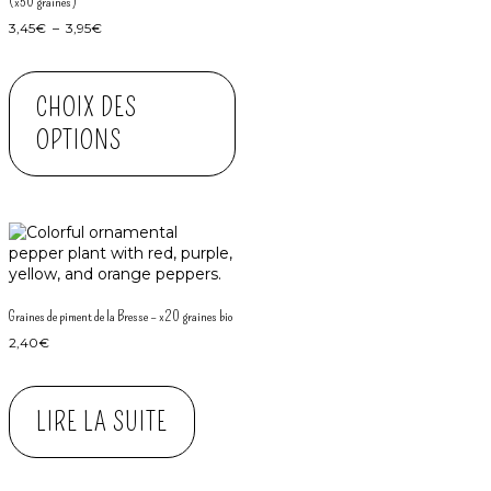
(x50 graines)
3,45
€
–
3,95
€
CHOIX DES
OPTIONS
Graines de piment de la Bresse – x20 graines bio
2,40
€
LIRE LA SUITE