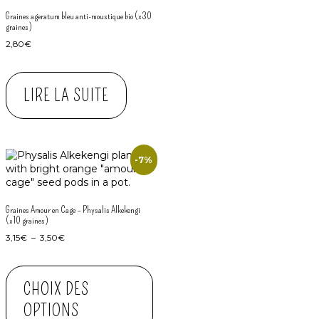
Graines ageratum bleu anti-moustique bio (x30
graines)
2,80
€
LIRE LA SUITE
-7%
Graines Amour en Cage – Physalis Alkekengi
(x10 graines)
3,15
€
–
3,50
€
CHOIX DES
OPTIONS