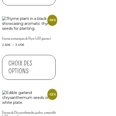
-10%
Graines aromatiques de Thym (x50 graines)
2,65
€
–
3,05
€
CHOIX DES
OPTIONS
-12%
Graines de Chrysanthème des jardins comestible