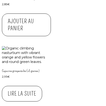
2,85
€
AJOUTER AU
PANIER
Capucine grimpante bio (x5 graines)
2,95
€
LIRE LA SUITE