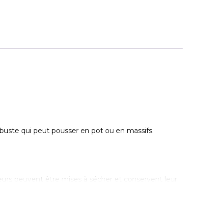
arbuste qui peut pousser en pot ou en massifs.
eurs peuvent être mises à sécher et conservent leur