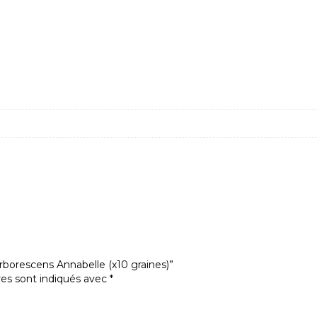
?
e replantée par la suite à son emplacement final une fois la ge
e moyen, par contre ils sont très sensibles aux maladies.
s protégés de la chaleur excessive et ne se transfèrent à leur 
arborescens Annabelle (x10 graines)”
res sont indiqués avec
*