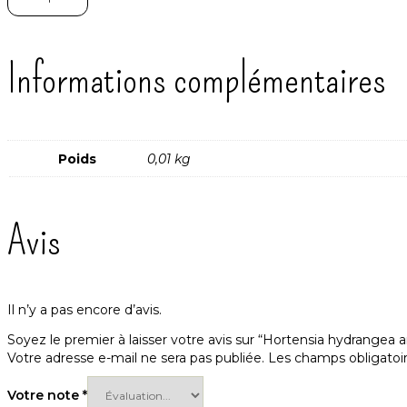
Comment semer les hortensias 
Informations complémentaires
L’hortensia « Annabelle » se sème facilement en godet pour êtr
substrat doit être riche et bien drainé.
Poids
0,01 kg
Les hortensias nécessitent un fort ensoleillement et un arrosag
Avis
Quand planter les hortensias ?
Il n’y a pas encore d’avis.
Idéalement
les hortensia se sèment au printemps
en godet
Soyez le premier à laisser votre avis sur “Hortensia hydrangea 
entamé.
Votre adresse e-mail ne sera pas publiée.
Les champs obligatoi
Votre note
*