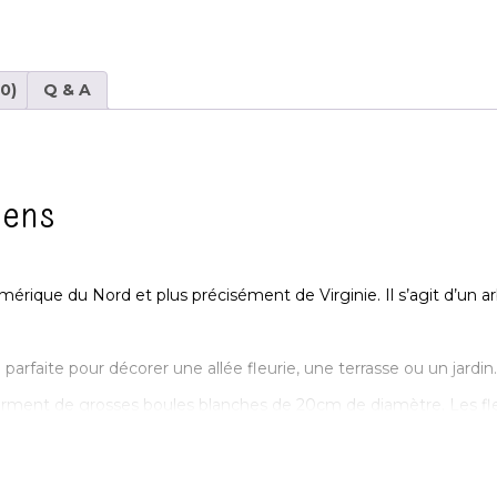
(0)
Q & A
cens
mérique du Nord et plus précisément de Virginie. Il s’agit d’un 
 parfaite pour décorer une allée fleurie, une terrasse ou un jardin.
 forment de grosses boules blanches de 20cm de diamètre. Les fl