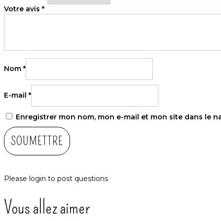
Votre avis
*
Contenu du sachet :
10 graines d’hydrengea arborescens
Nom
*
E-mail
*
À télécharger gratuitement :
Enregistrer mon nom, mon e-mail et mon site dans le 
Fiche de culture
Please
login
to post questions
Vous allez aimer