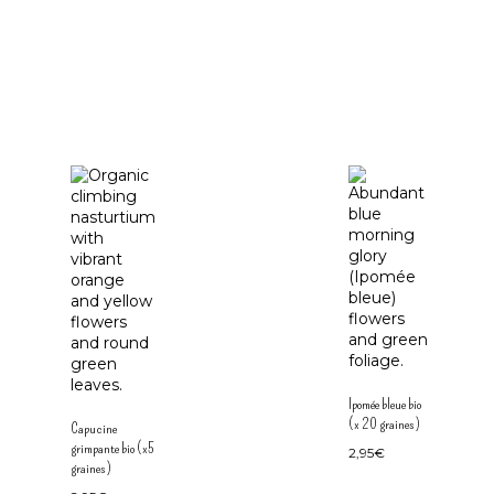
Ipomée bleue bio
(x 20 graines)
Capucine
grimpante bio (x5
2,95
€
graines)