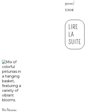
graines)
3,50
€
LIRE
LA
SUITE
Mix Pétunias