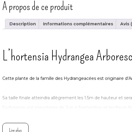
A propos de ce produit
Description
Informations complémentaires
Avis 
L’hortensia Hydrangea Arbores
Cette plante de la famille des Hydrangeacées est originaire d’A
Sa taille finale atteindra allègrement les 1.5m de hauteur et sera
Sa floraison est importante de Juin à Septembre et les fleurs
aspect.
Lire plus