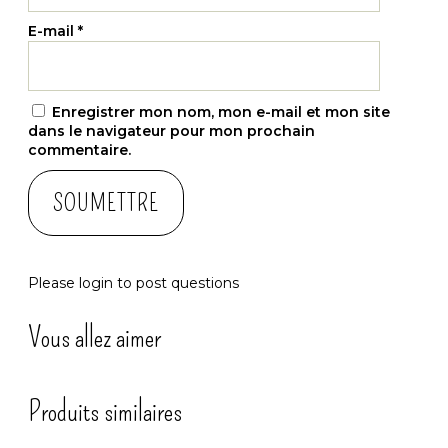
suite de rempoter en pot individuel ou en pleine
terre afin que l’Aloe Vera se développe en taille.
E-mail
*
Il faut 3 à 4 ans pour pouvoir utiliser la chair de
l’Aloe Vera
Enregistrer mon nom, mon e-mail et mon site
dans le navigateur pour mon prochain
Contenu du sachet :
commentaire.
10 graines de Aloe Barbadensis
Téléchargez gratuitement la fiche de culture de
Please
login
to post questions
l’Aloe Vera
Vous allez aimer
fiche de culture
Produits similaires
Lien externe (Wikipedia)
:
https://fr.wikipedia.org/wiki/Aloe_vera