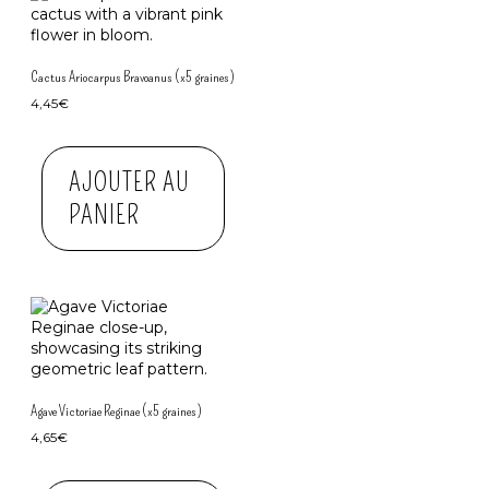
Cactus Ariocarpus Bravoanus (x5 graines)
4,45
€
AJOUTER AU
PANIER
Agave Victoriae Reginae (x5 graines)
4,65
€