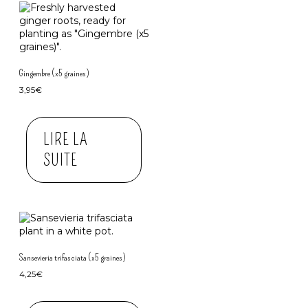
Gingembre (x5 graines)
3,95
€
LIRE LA
SUITE
Sansevieria trifasciata (x5 graines)
4,25
€