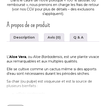
Dans le cadre de notre politique « 100 % satisfait ou
remboursé », nous prenons en charge les frais de retour
(voir nos
CGV
pour plus de détails – des exclusions
s'appliquent).
A propos de ce produit
Description
Avis (0)
Q & A
L’
Aloe Vera
, ou
Aloe Barbadensis
, est une plante vivace
aux remarquables et aux multiples qualités.
Elle se cultive comme un cactus même si des apports
d’eau sont nécessaires durant les périodes sèches.
Sa chair (ou pulpe) est visqueuse et est la source de
plusieurs bienfaits :
effets cicatrisants
effets apaisants en cas de brûlures ou piqûres
d’insectes