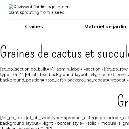
Graines
Matériel de jardin
Graines de cactus et succu
[et_pb_section bb_built= »1″ admin_label= »section »][et_pb_ro
type= »4_4″][et_pb_text background_layout= »light » text_orientat
background_position= »top_left » background_repeat= »repeat » b
Gr
[/et_pb_text][et_pb_shop type= »product_category » include_ca
background_layout= »light » border_style= »solid » module_align
_builder_version= »3.0.79″]