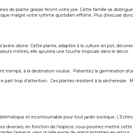
ines de plante grasse
feront votre joie. Cette famille se distingue
tique
malgré votre rythme quotidien effréné. Plus d’excuse donc
 »s’avère idoine. Cette plante, adaptée à la culture en pot, déc
usieurs mètres, elle ajoutera une touche tropicale dans le décor.
ement trempé, à la destination voulue. Patientez la germination d
 part trop d’attention. Ces plantes résistent à la sécheresse. 
blématique et incontournable pour tout jardin exotique. L’Echinoca
es diverses, en fonction de l’espèce, vous pourriez mettre cette p
rder l’espèce, sans qu’elle exige de grand entretien en retour.