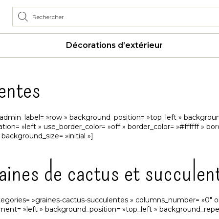
Décorations d’extérieur
lentes
w admin_label= »row » background_position= »top_left » backgrou
ion= »left » use_border_color= »off » border_color= »#ffffff » bo
ackground_size= »initial »]
aines de cactus et succulen
tegories= »graines-cactus-succulentes » columns_number= »0″ o
ment= »left » background_position= »top_left » background_repea