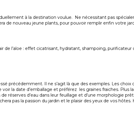
viduellement à la destination voulue. Ne nécessitant pas spécial
a de nouveau jeune plants, pour pouvoir remplir enfin votre jar
chair de l’aloe : effet cicatrisant, hydratant, shampoing, purifica
ste dressé précédemment. Il ne s’agit là que des exemples. Les 
e voir la date d’emballage et préférez les graines fraiches. Plus l
de réserves d’eau dans leur feuillage et d’une morphologie prête à
hera pas la passion du jardin et le plaisir des yeux de vos hôtes.