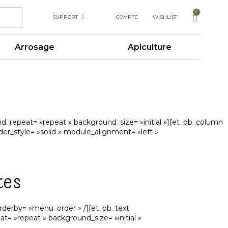
0
SUPPORT
COMPTE
WISHLIST
Arrosage
Apiculture
nd_repeat= »repeat » background_size= »initial »][et_pb_column
rder_style= »solid » module_alignment= »left »
tes
rderby= »menu_order » /][et_pb_text
t= »repeat » background_size= »initial »