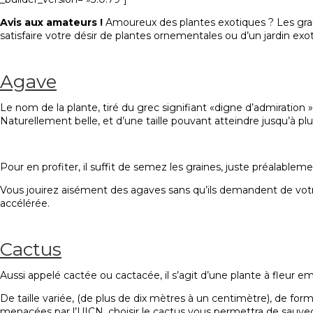
Avis aux amateurs !
Amoureux des
plantes exotiques
? Les
gra
satisfaire votre désir de
plantes ornementales
ou d’un
jardin exo
Agave
Le nom de la plante, tiré du grec signifiant «digne d’admiration
Naturellement belle, et d’une taille pouvant atteindre jusqu’à pl
Pour en profiter, il suffit de semez les graines, juste préalabl
Vous jouirez aisément des agaves sans qu’ils demandent de votre
accélérée.
Cactus
Aussi appelé cactée ou cactacée, il s’agit d’une plante à fleur em
De taille variée, (de plus de dix mètres à un centimètre), de form
menacées par l’UICN, choisir le cactus vous permettra de sauvega