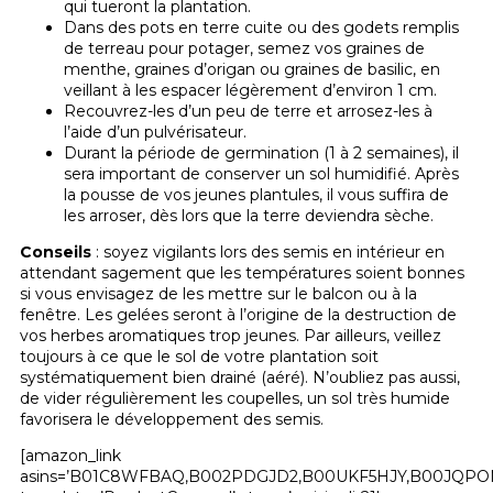
qui tueront la plantation.
Dans des pots en terre cuite ou des godets remplis
de terreau pour potager, semez vos graines de
menthe, graines d’origan ou graines de basilic, en
veillant à les espacer légèrement d’environ 1 cm.
Recouvrez-les d’un peu de terre et arrosez-les à
l’aide d’un pulvérisateur.
Durant la période de germination (1 à 2 semaines), il
sera important de conserver un sol humidifié. Après
la pousse de vos jeunes plantules, il vous suffira de
les arroser, dès lors que la terre deviendra sèche.
Conseils
: soyez vigilants lors des semis en intérieur en
attendant sagement que les températures soient bonnes
si vous envisagez de les mettre sur le balcon ou à la
fenêtre. Les gelées seront à l’origine de la destruction de
vos herbes aromatiques trop jeunes. Par ailleurs, veillez
toujours à ce que le sol de votre plantation soit
systématiquement bien drainé (aéré). N’oubliez pas aussi,
de vider régulièrement les coupelles, un sol très humide
favorisera le développement des semis.
[amazon_link
asins=’B01C8WFBAQ,B002PDGJD2,B00UKF5HJY,B00JQPO