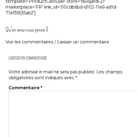
template=’ProductCarousel’ store=’ravisjardi-21′
marketplace=’FR’ link_id=’00cdb6bd-d102-11e6-ad1d-
71ef35535ab2′]
Qu'en avez-vous pensé ?
Voir les commentaires / Laisser un commentaire
LAISSER UN COMMENTAIRE
Votre adresse e-mail ne sera pas publiée.
Les champs
obligatoires sont indiqués avec
*
Commentaire
*