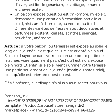
l’humidité et le froid. Comme par exemple: le jasmin
d’hiver, l’astilbe, le géranium, le saxifrage, le nandina,
le chèvrefeuille…
Un balcon exposé ouest ou est (mi-ombre, mi-soleil),
demandera une plantation à exposition partielle au
soleil, résistant à l’humidité, au vent et au froid.
Différentes variétés de fleurs en pot décoratives et
parfumées existent : œillets, jacinthes, seringat,
heuchère , anémone…
Astuce
: si votre balcon (ou terrasse) est exposé au soleil le
long de la journée, c’est que celui-ci est orienté plein sud.
Si le soleil rayonne dans votre balcon une petite partie de la
matinée, voire quasiment pas, c’est qu’il est alors exposé
plein nord. Et enfin, si le soleil vient illuminer votre terrasse
une partie seulement de la journée (matin ou après-midi),
c’est qu’elle est orientée ouest ou est.
Dès à présent, le jardinage n’a plus aucun secret pour vous
!
[amazon_link
asins=’2815307359,2844165346,2737255104,2816002292,28153
template=’ProductCarousel’ store=’ravisjardi-21′
marketplace=’FR’ link_id=’c2e3c84e-ce97-11e6-a325-