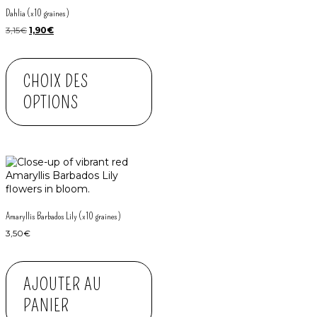
Dahlia (x10 graines)
3,15
€
1,90
€
CHOIX DES
OPTIONS
Amaryllis Barbados Lily (x10 graines)
3,50
€
AJOUTER AU
PANIER