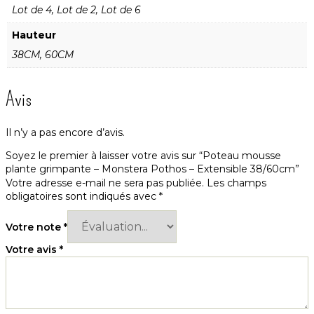
types plantes grimpantes tropicales intérieur. Lot
Lot de 4, Lot de 2, Lot de 6
économique 2/4/6 pièces. Révolutionnez santé beauté de
votre jungle urbaine !
Hauteur
38CM, 60CM
Pourquoi choisir ces poteaux à mousse pour plantes
grimpantes ?
Avis
👁️ Transparent : observez croissance racines
Il n’y a pas encore d’avis.
aériennes
Soyez le premier à laisser votre avis sur “Poteau mousse
plante grimpante – Monstera Pothos – Extensible 38/60cm”
Votre adresse e-mail ne sera pas publiée.
Les champs
PVC transparent innovant
: matériau clair permet voir
obligatoires sont indiqués avec
*
développement racines aériennes temps réel
Éducatif fascinant
: adultes/enfants adorent observer
racines blanches coloniser mousse progressivement
Votre note
*
Diagnostic santé plante
: surveillez vitalité racines
Votre avis
*
(blanches saines vs brunes malades)
Contrôle humidité mousse
: voyez quand mousse
sèche = moment arroser/vaporiser
Esthétique moderne
: look épuré contemporain vs
poteaux mousse traditionnels opaques marrons