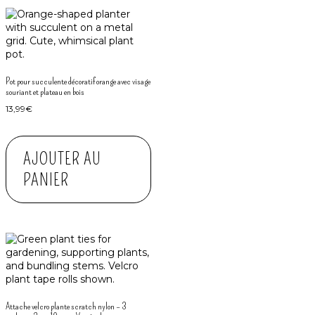
racines s’étendre librement sans être coincées
📏 Extensible par empilement : suit croissance
plante
Pot pour succulente décoratif orange avec visage
souriant et plateau en bois
Design modulaire empilable
: 2 poteaux s’emboîtent
13,99
€
solidement via système clips intégrés
38cm extensible → 76cm
: empilez 2 poteaux 38cm =
76cm hauteur (jeunes plantes → moyennes)
AJOUTER AU
60cm extensible → 120cm
: empilez 2 poteaux 60cm
= 120cm hauteur (plantes établies → géantes)
PANIER
Mix tailles possible
: 38cm base + 60cm extension =
98cm (croissance progressive économique)
Évolutif multi-années
: achetez lot 4-6, ajoutez
sections au fur et mesure croissance sur 5-10 ans
Pas de rempotage
: ajoutez hauteur sans déterrer
plante = zéro stress racines
Comment utiliser vos poteaux à mousse ? Guide
illustré
Attache velcro plante scratch nylon – 3