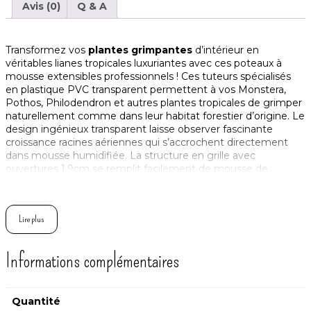
Avis (0)
Q & A
Transformez vos
plantes grimpantes
d’intérieur en
véritables lianes tropicales luxuriantes avec ces poteaux à
mousse extensibles professionnels ! Ces tuteurs spécialisés
en plastique PVC transparent permettent à vos Monstera,
Pothos, Philodendron et autres plantes tropicales de grimper
naturellement comme dans leur habitat forestier d’origine. Le
design ingénieux transparent laisse observer fascinante
croissance racines aériennes qui s’accrochent directement
dans mousse humidifiée. La structure en grille avec
ouvertures 1,9cm se remplit facilement de mousse de
sphaigne (non incluse) qui maintient humidité constante
nourrissant racines aériennes – secret croissance feuilles
géantes spectaculaires Monstera deliciosa ! Configuration
Lire plus
pliable en forme D se monte en 5 minutes : pliez le long
lignes marquées, remplissez mousse, fermez avec clips,
plantez dans pot, attachez tiges avec liens velcro. 2 tailles
Informations complémentaires
disponibles (38cm jeunes plantes, 60cm plantes établies)
extensibles par empilement jusqu’à 114cm pour suivre
croissance années ! Matériau PVC durable résiste humidité
permanente sans moisir contrairement bois. Convient tous
Quantité