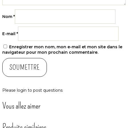
Nom
*
Contenu du sachet:
E-mail
*
5 graines de Capparis Spinosa
Enregistrer mon nom, mon e-mail et mon site dans le
navigateur pour mon prochain commentaire.
À télécharger gratuitement :
une
fiche de culture
Please
login
to post questions
Vous allez aimer
Produits similaires