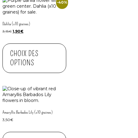
-40%
Dahlia (x10 graines)
3,15
€
1,90
€
CHOIX DES
OPTIONS
Amaryllis Barbados Lily (x10 graines)
3,50
€