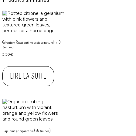
Géranium Rosat anti moustique naturel (x10
graines)
3,50
€
LIRE LA SUITE
Capucine grimpante bio (x5 graines)