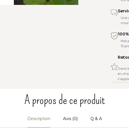
Servi
Une 
moin
100% 
Nos p
15 p
Retou
Dans l
en char
s'appli
A propos de ce produit
Description
Avis (0)
Q & A