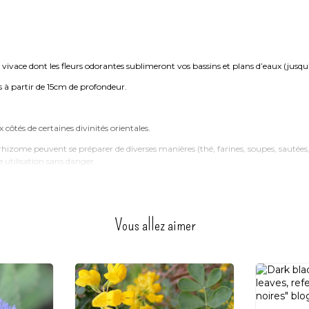
 vivace dont les fleurs odorantes sublimeront vos bassins et plans d’eaux (jusq
s à partir de 15cm de profondeur.
côtés de certaines divinités orientales.
n rhizome peuvent se préparer de diverses manières (thé, farines, soupes, sautées
 utilisation sans danger.
Vous allez aimer
rivent bien au niveau de la vase. Le Lotus craint par contre les hivers trop rigou