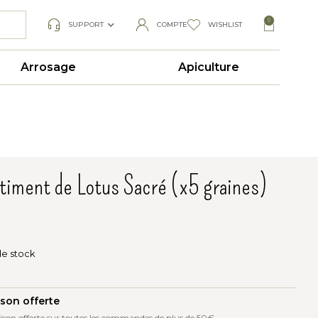
0
SUPPORT
COMPTE
WISHLIST
Arrosage
Apiculture
timent de Lotus Sacré (x5 graines)
de stock
ison offerte
ison offerte sur toutes les commandes de plus de 50€.