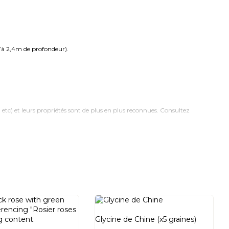
u’à 2,4m de profondeur).
, etc) et leurs propriétés sont de plus en plus reconnues. Consultez
reux et doivent alors être immergés sous l’eau pour les protéger. Dans ce
Glycine de Chine (x5 graines)