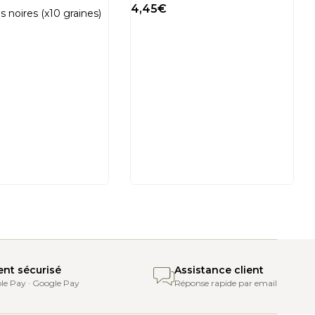
4,45
€
s noires (x10 graines)
jour) et doucement pour en conserver une température chaude sans choc
ous une forte luminosité.
nt sécurisé
Assistance client
le Pay · Google Pay
Réponse rapide par email