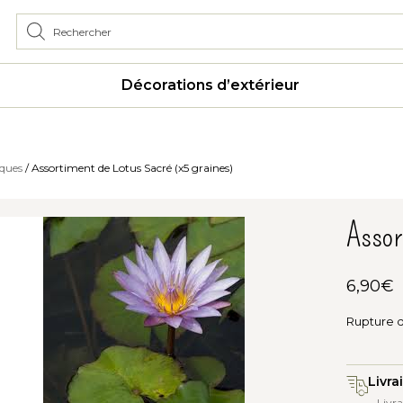
Décorations d’extérieur
iques
/ Assortiment de Lotus Sacré (x5 graines)
Assor
6,90
€
Rupture 
Livra
Livra