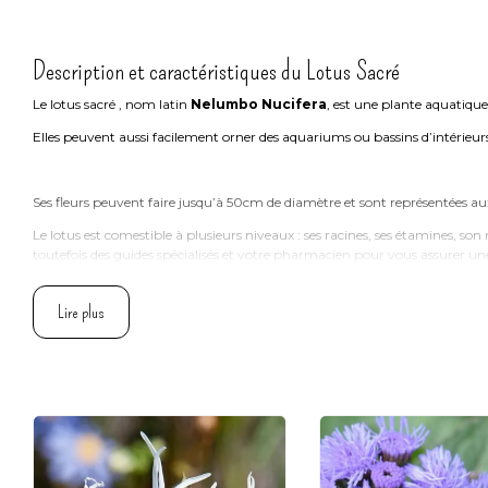
Description et caractéristiques du Lotus Sacré
Le lotus sacré , nom latin
Nelumbo Nucifera
, est une plante aquatique
Elles peuvent aussi facilement orner des aquariums ou bassins d’intérieur
Ses fleurs peuvent faire jusqu’à 50cm de diamètre et sont représentées aux 
Le lotus est comestible à plusieurs niveaux : ses racines, ses étamines, so
toutefois des guides spécialisés et votre pharmacien pour vous assurer une
Lire plus
Planter le Lotus Sacré
La culture du Lotus est assez facile en climat tempéré et si ses racines ar
cas le Lotus peut résister jusqu’à -15°C.
Semis