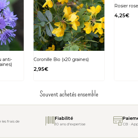
Rosier rose
ne préparation en amont, expliquée dans la fiche de culture.
4,25
€
 le côté arrondi jusqu’à atteindre le bourgeon (ne pas peler)
r une germination plus rapide). Changer l’eau régulièrement (1 à 2 fois par 
rra prendre plus de temps.
dont l’une de plusieurs dizaines de centimètres. Mettre le récipient au soleil ou s
 environnement final.
 anti-
Coronille Bio (x20 graines)
aines)
2,95
€
Souvent achetés ensemble
Fiabilité
Paieme
les frais de
10 ans d'expertise
CB · App