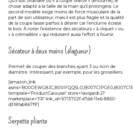
Qu’il soit ordinaire ou « à coupe tirante » (enclume), le
choisir adapté à la taille de la main qu’il prolongera. Le
second modèle exige moins de force musculaire de la
part de son utilisateur, mais il est plus fragile et la qualité
de la coupe laisse parfois à désirer car l’enclume écrase
le bois. À noter l’existence des sécateurs « à cliquet » ou
« à crémaillère » qui réduisent aussi l’effort à fournir.
Sécateur à deux mains (élagueur)
Permet de couper des branches ayant 3 ou 4cm de
diamètre. Intéressant, par exemple, pour les groseilliers.
[amazon_link
asins=’B00OEWG8JC,B00IFQQ5LO,B007C1PGE0,B007C1
template=’ProductCarousel’ store=’ravisjardi-21′
marketplace=’FR’ link_id=’6713702f-d7dd-11e6-8850-
d318fab867f9′]
Serpette pliante