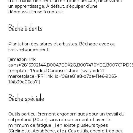
d’un maniement et d’un entretien délicats, nécessitant
un apprentissage. À défaut, s’équiper d’une
débroussailleuse à moteur.
Bêche à dents
Plantation des arbres et arbustes. Bêchage avec ou
sans retournement.
[amazon_link
asins=’2815302144,B00A7EDX2G,B007470YEE,B007C1PDJS
template=’ProductCarousel’ store=’ravisjardi-21′
marketplace=’FR’ link_id=’06ae81a8-d7de-11e6-9065-
1f4b39e06cb7′]
Bêche spéciale
Outils particulièrement ergonomiques pour un travail du
sol profond (30cm) sans retournement et avec le
minimum de fatigue. Il en existe plusieurs types
(Grelinette, Aérabêche, etc.). Ces outils, encore trop peu