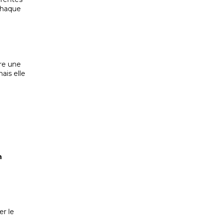
 chaque
re une
mais elle
n
er le