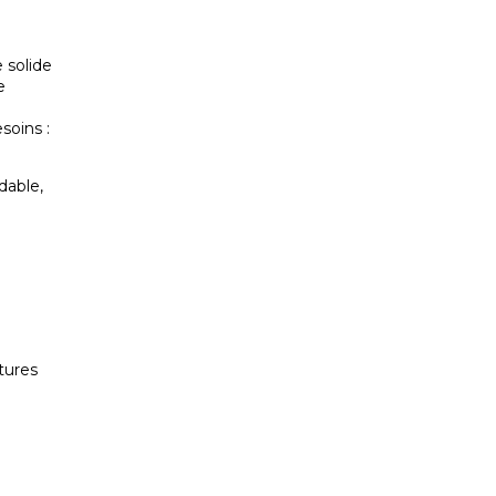
 solide
e
soins :
dable,
e
tures