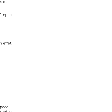
s et
 l’impact
n effet
space.
férentes