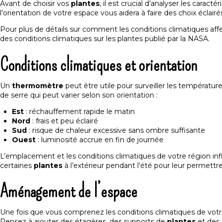
Avant de choisir vos
plantes
, il est crucial d’analyser les caract
l’orientation de votre espace vous aidera à faire des choix éclairé
Pour plus de détails sur comment les conditions climatiques aff
des conditions climatiques sur les plantes publié
par la NASA.
Conditions climatiques et orientation
Un
thermomètre
peut être utile pour surveiller les températ
de serre qui peut varier selon son orientation :
Est
: réchauffement rapide le matin
Nord
: frais et peu éclairé
Sud
: risque de chaleur excessive sans ombre suffisante
Ouest
: luminosité accrue en fin de journée
L’emplacement et les conditions climatiques de votre région in
certaines
plantes
à l’extérieur pendant l’été pour leur permettr
Aménagement de l’espace
Une fois que vous comprenez les conditions climatiques de vot
Pensez à ajouter des étagères, des supports de
plantes
et des t