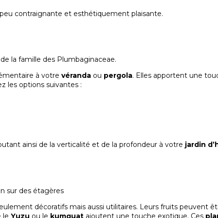
 peu contraignante et esthétiquement plaisante.
émentaire à votre
véranda
ou
pergola
. Elles apportent une to
 les options suivantes :
outant ainsi de la verticalité et de la profondeur à votre
jardin d’
eulement décoratifs mais aussi utilitaires. Leurs fruits peuvent êt
e le
Yuzu
ou le
kumquat
ajoutent une touche exotique. Ces
pla