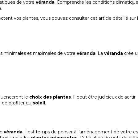
éristiques de votre
véranda
. Comprendre les conditions climatique
s.
ectent vos plantes, vous pouvez consulter cet
article détaillé sur
ures minimales et maximales de votre
véranda
. La
véranda
crée u
fluenceront le
choix des plantes
. Il peut être judicieux de sortir
e de profiter du
soleil
.
re
véranda
, il est temps de penser à l’aménagement de votre e
reillis pour les
plantes grimpantes
. L’utilisation de pots de dif