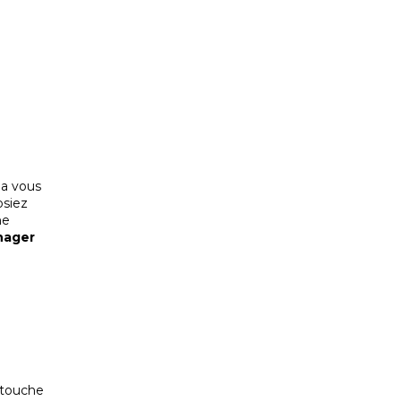
la vous
osiez
ne
ager
 touche