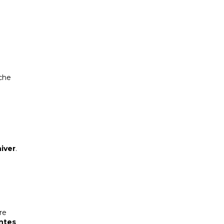
uche
hiver
.
re
ntes