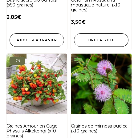
(x50 graines)
moustique naturel (x10
graines)
2,85
€
3,50
€
AJOUTER AU PANIER
LIRE LA SUITE
-7%
Graines Amour en Cage –
Graines de mimosa pudica
Physalis Alkekengi (x10
(x10 graines)
graines)