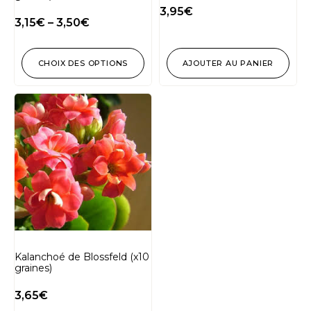
3,95
€
3,15
€
–
3,50
€
CHOIX DES OPTIONS
AJOUTER AU PANIER
Kalanchoé de Blossfeld (x10
graines)
3,65
€